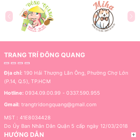
TRANG TRÍ ĐÔNG QUANG
Địa chỉ:
190 Hải Thượng Lãn Ông, Phường Chợ Lớn
(P.14, Q.5), TP.HCM
Hotline:
0934.09.00.99
-
0337.590.955
Gmail:
trangtridongquang@gmail.com
MST : 41E8034428
Do Ủy Ban Nhân Dân Quận 5 cấp ngày 12/03/2018
HƯỚNG DẪN