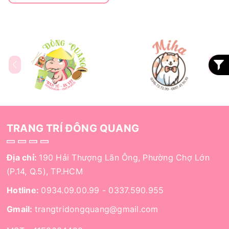
TRANG TRÍ ĐÔNG QUANG
Địa chỉ:
190 Hải Thượng Lãn Ông, Phường Chợ Lớn
(P.14, Q.5), TP.HCM
Hotline:
0934.09.00.99
-
0337.590.955
Gmail:
trangtridongquang@gmail.com