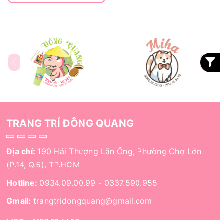
TRANG TRÍ ĐÔNG QUANG
Địa chỉ:
190 Hải Thượng Lãn Ông, Phường Chợ Lớn
(P.14, Q.5), TP.HCM
Hotline:
0934.09.00.99
-
0337.590.955
Gmail:
trangtridongquang@gmail.com