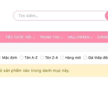
TIỆC CƯỚI, HỎI
TRUNG THU
HALLOWEEN
GIÁNG
Mặc định
Tên A-Z
Tên Z-A
Hàng mới
Giá thấp đế
ó sản phẩm nào trong danh mục này.