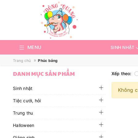
MENU
SINH NHẬT
»
Trang chủ
Phúc bảng
DANH MỤC SẢN PHẨM
Xếp theo:
Sinh nhật
Không c
Tiệc cưới, hỏi
Trung thu
Halloween
Giáng sinh