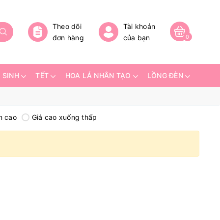
Theo dõi
Tài khoản
đơn hàng
của bạn
0
 SINH
TẾT
HOA LÁ NHÂN TẠO
LỒNG ĐÈN
n cao
Giá cao xuống thấp