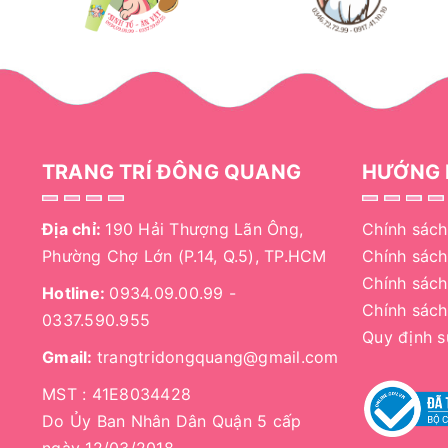
TRANG TRÍ ĐÔNG QUANG
HƯỚNG 
Địa chỉ:
190 Hải Thượng Lãn Ông,
Chính sách
Phường Chợ Lớn (P.14, Q.5), TP.HCM
Chính sác
Chính sách
Hotline:
0934.09.00.99
-
Chính sách
0337.590.955
Quy định 
Gmail:
trangtridongquang@gmail.com
MST : 41E8034428
Do Ủy Ban Nhân Dân Quận 5 cấp