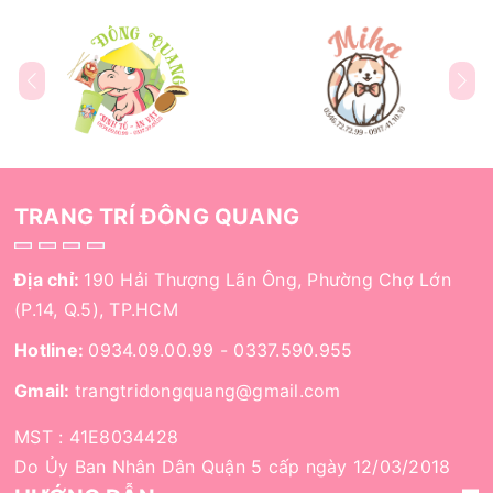
TRANG TRÍ ĐÔNG QUANG
Địa chỉ:
190 Hải Thượng Lãn Ông, Phường Chợ Lớn
(P.14, Q.5), TP.HCM
Hotline:
0934.09.00.99
-
0337.590.955
Gmail:
trangtridongquang@gmail.com
MST : 41E8034428
Do Ủy Ban Nhân Dân Quận 5 cấp ngày 12/03/2018