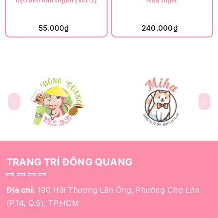
Kẹo dẻo kim tuyến (set 5)
Nhà tuyết
55.000₫
240.000₫
TRANG TRÍ ĐÔNG QUANG
Địa chỉ:
190 Hải Thượng Lãn Ông, Phường Chợ Lớn
(P.14, Q.5), TP.HCM