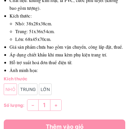
Chất liệu: khung kim loại, lá PVC, cước phủ tuyết (không
bao gồm tượng).
Kích thước:
Nhỏ: 38x28x38cm.
Trung: 51x36x54cm.
Lớn: 68x45x70cm.
Giá sản phẩm chưa bao gồm vận chuyển, công lắp đặt, thuế.
Áp dụng chiết khấu khi mua kèm phụ kiện trang trí.
Hỗ trợ xuất hoá đơn thuế điện tử.
Ảnh minh họa:
Kích thước
NHỎ
TRUNG
LỚN
–
+
Số lượng:
Thêm vào giỏ