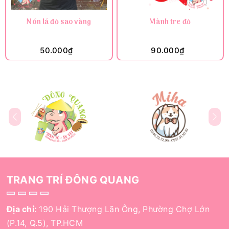
Nón lá đỏ sao vàng
Mành tre đỏ
50.000₫
90.000₫
TRANG TRÍ ĐÔNG QUANG
Địa chỉ:
190 Hải Thượng Lãn Ông, Phường Chợ Lớn
(P.14, Q.5), TP.HCM