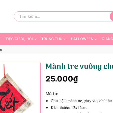
TIỆC CƯỚI, HỎI
TRUNG THU
HALLOWEEN
GIÁNG
cm
Mành tre vuông ch
25.000₫
Mô tả:
Chất liệu: mành tre, giấy viết chữ thư
Kích thước: 12x12cm.