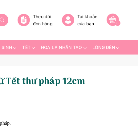
Theo dõi
Tài khoản
đơn hàng
của bạn
0
 SINH
TẾT
HOA LÁ NHÂN TẠO
LỒNG ĐÈN
ữ Tết thư pháp 12cm
 pháp.