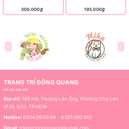
300.000₫
195.000₫
TRANG TRÍ ĐÔNG QUANG
Địa chỉ:
190 Hải Thượng Lãn Ông, Phường Chợ Lớn
(P.14, Q.5), TP.HCM
Hotline:
0934.09.00.99
-
0337.590.955
Gmail:
trangtridongquang@gmail.com