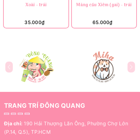
Xoài - trái
Mãng cầu Xiêm (gai) - trái
35.000₫
65.000₫
TRANG TRÍ ĐÔNG QUANG
Địa chỉ:
190 Hải Thượng Lãn Ông, Phường Chợ Lớn
(P.14, Q.5), TP.HCM