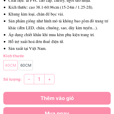
Chất liệu: lá PVC cao cấp, cherry, ngôi sao nhựa.
Kích thước: cao 38.1-60.96cm (15-24in / 1.25-2ft).
Khung kim loại, chân đế bọc vải.
Sản phẩm giống như hình mô tả không bao gồm đồ trang trí
khác (đèn LED, châu, chuông, sao, dây kim tuyến...).
Áp dụng chiết khấu khi mua kèm phụ kiện trang trí.
Hỗ trợ xuất hoá đơn thuế điện tử.
Sản xuất tại Việt Nam.
Kích thước
40CM
60CM
–
+
Số lượng:
Thêm vào giỏ
Mua ngay