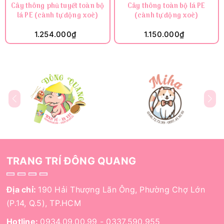
Cây thông phủ tuyết toàn bộ
Cây thông toàn bộ lá PE
lá PE (cành tự động xoè)
(cành tự động xoè)
1.254.000₫
1.150.000₫
TRANG TRÍ ĐÔNG QUANG
Địa chỉ:
190 Hải Thượng Lãn Ông, Phường Chợ Lớn
(P.14, Q.5), TP.HCM
Hotline:
0934.09.00.99
-
0337.590.955