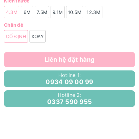
Kích thước
4.3M
6M
7.5M
9.1M
10.5M
12.3M
Chân đế
CỐ ĐỊNH
XOAY
Liên hệ đặt hàng
Hotline 1:
0934 09 00 99
Hotline 2:
0337 590 955