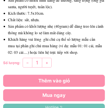
Sản phẩm có nhiều hình dáng dễ thương, sang trọng (ông già
santa, người tuyết, tuần lộc).
Kích thước: 7.5x10cm.
Chất liệu: sắt, nhựa.
Sản phẩm có khối lượng nhẹ (40gram) dễ dàng treo lên cành
thông mà không lo sợ làm mất dáng cây.
Khách hàng vui lòng ghi chú cụ thể số lượng mẫu cần
mua tại phần ghi chú mua hàng (ví dụ: mẫu 01: 01 cái, mẫu
02: 03 cái....) hoặc liên hệ trực tiếp với shop.
–
+
Số lượng:
Thêm vào giỏ
Mua ngay
Hotline 1: