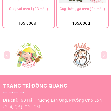
Giày vải treo 1 (03 mẫu)
Cây thông gỗ treo (04 mẫu)
105.000₫
105.000₫
TRANG TRÍ ĐÔNG QUANG
Địa chỉ:
190 Hải Thượng Lãn Ông, Phường Chợ Lớn
(P.14, Q.5), TP.HCM