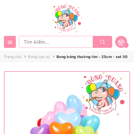
»
»
Trang chủ
Bóng cao su
Bong bóng thường tim - 25cm - set 50