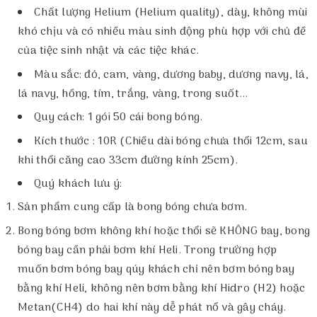
Chất lượng Helium (Helium quality), dày, không mùi
khó chịu và có nhiều màu sinh động phù hợp với chủ đề
của tiệc sinh nhật và các tiệc khác.
Màu sắc: đỏ, cam, vàng, dương baby, dương navy, lá,
lá navy, hồng, tím, trắng, vàng, trong suốt...
Quy cách: 1 gói 50 cái bong bóng.
Kích thước : 10R (Chiều dài bóng chưa thổi 12cm, sau
khi thổi căng cao 33cm đường kính 25cm).
Quý khách lưu ý:
Sản phẩm cung cấp là bong bóng chưa bơm.
Bong bóng bơm không khí hoặc thổi sẽ KHÔNG bay, bong
bóng bay cần phải bơm khí Heli. Trong trường hợp
muốn bơm bóng bay qúy khách chỉ nên bơm bóng bay
bằng khí Heli, không nên bơm bằng khí Hidro (H2) hoặc
Metan(CH4) do hai khí này dễ phát nổ và gây cháy.