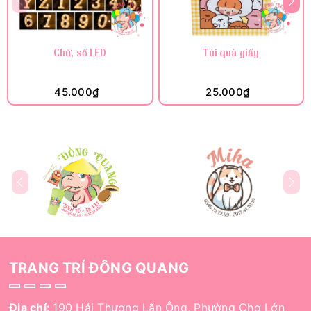
Chữ, số LED
Túi quà giấy
45.000₫
25.000₫
TRANG TRÍ ĐÔNG QUANG
Địa chỉ:
190 Hải Thượng Lãn Ông, Phường Chợ Lớn