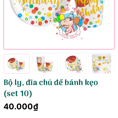
Bộ ly, đĩa chủ đề bánh kẹo
(set 10)
40.000₫