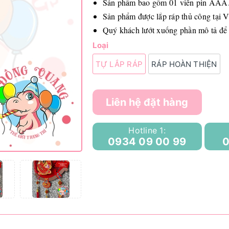
Sản phẩm bao gồm 01 viên pin AAA
Sản phẩm được lắp ráp thủ công tại 
Quý khách lướt xuống phần mô tả để
Loại
TỰ LẮP RÁP
RÁP HOÀN THIỆN
Liên hệ đặt hàng
Hotline 1:
0934 09 00 99
0