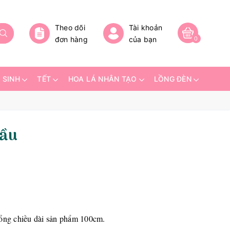
Theo dõi
Tài khoản
đơn hàng
của bạn
0
 SINH
TẾT
HOA LÁ NHÂN TẠO
LỒNG ĐÈN
đầu
ổng chiều dài sản phẩm 100cm.