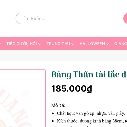
TIỆC CƯỚI, HỎI
TRUNG THU
HALLOWEEN
GIÁNG
Bảng Thần tài lắc 
185.000₫
Mô tả:
Chất liệu: ván gỗ ép, nhựa, vải, giấy.
Kích thước: đường kính bảng 38cm, t