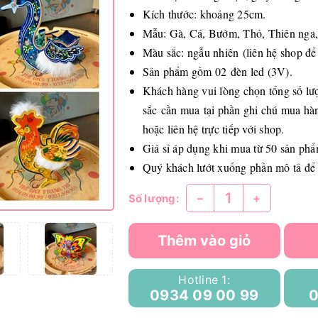
Kích thước: khoảng 25cm.
Mẫu: Gà, Cá, Bướm, Thỏ, Thiên nga,
Màu sắc: ngẫu nhiên (liên hệ shop để
Sản phẩm gồm 02 đèn led (3V).
Khách hàng vui lòng chọn tổng số lư
sắc cần mua tại phần ghi chú mua hàng
hoặc liên hệ trực tiếp với shop.
Giá sỉ áp dụng khi mua từ 50 sản phẩ
Quý khách lướt xuống phần mô tả để
–
+
Số lượng:
Thêm vào giỏ
Hotline 1:
0934 09 00 99
0