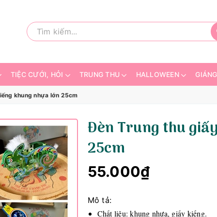
TIỆC CƯỚI, HỎI
TRUNG THU
HALLOWEEN
GIÁNG
kiếng khung nhựa lớn 25cm
Đèn Trung thu giấy
25cm
55.000₫
Mô tả:
Chất liệu: khung nhựa, giấy kiếng.