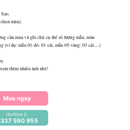
 Sao.
 chọn màu).
ợng cần mua và ghi chú cụ thể số lượng mẫu, màu
 (ví dụ: mẫu 01-đỏ: 01 cái, mẫu 05-vàng: 03 cái....)
m.
 xem thêm nhiều ảnh nhé!
Mua ngay
Hotline 2:
337 590 955