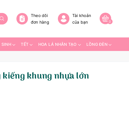
Theo dõi
Tài khoản
đơn hàng
của bạn
0
 SINH
TẾT
HOA LÁ NHÂN TẠO
LỒNG ĐÈN
 kiếng khung nhựa lớn