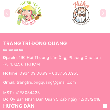
TRANG TRÍ ĐÔNG QUANG
Địa chỉ:
190 Hải Thượng Lãn Ông, Phường Chợ Lớn
(P.14, Q.5), TP.HCM
Hotline:
0934.09.00.99
-
0337.590.955
Gmail:
trangtridongquang@gmail.com
MST : 41E8034428
Do Ủy Ban Nhân Dân Quận 5 cấp ngày 12/03/2018
HƯỚNG DẪN