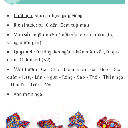
Chất liệu:
khung nhựa, giấy kiếng.
Kích thước:
từ 10 đến 15cm tuỳ mẫu.
Màu sắc:
ngẫu nhiên (mỗi mẫu có các màu: đỏ,
vàng, dương, lá).
Quy cách:
01 lồng đèn ngẫu nhiên màu sắc, 01 que
cầm, 01 đèn led (3V).
Mẫu
: Bướm - Cá - Chó - Doraemon - Gà - Heo - Kéo
quân - Kitty- Lân - Ngựa - Rồng - Sao - Thỏ - Thiên nga
- Thuyền - Trâu - Voi.
Ảnh minh họa: