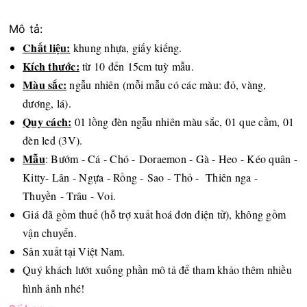
Mô tả:
Chất liệu:
khung nhựa, giấy kiếng.
Kích thước:
từ 10 đến 15cm tuỳ mẫu.
Màu sắc:
ngẫu nhiên (mỗi mẫu có các màu: đỏ, vàng,
dương, lá).
Quy cách:
01 lồng đèn ngẫu nhiên màu sắc, 01 que cầm, 01
đèn led (3V).
Mẫu
: Bướm - Cá - Chó - Doraemon - Gà - Heo - Kéo quân -
Kitty- Lân - Ngựa - Rồng - Sao - Thỏ - Thiên nga -
Thuyền - Trâu - Voi.
Giá đã gồm thuế (hỗ trợ xuất hoá đơn điện tử), không gồm
vận chuyển.
Sản xuất tại Việt Nam.
Quý khách lướt xuống phần mô tả để tham khảo thêm nhiều
hình ảnh nhé!