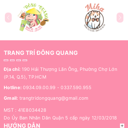
TRANG TRÍ ĐÔNG QUANG
Địa chỉ:
190 Hải Thượng Lãn Ông, Phường Chợ Lớn
(P.14, Q.5), TP.HCM
Hotline:
0934.09.00.99
-
0337.590.955
Gmail:
trangtridongquang@gmail.com
MST : 41E8034428
Do Ủy Ban Nhân Dân Quận 5 cấp ngày 12/03/2018
HƯỚNG DẪN