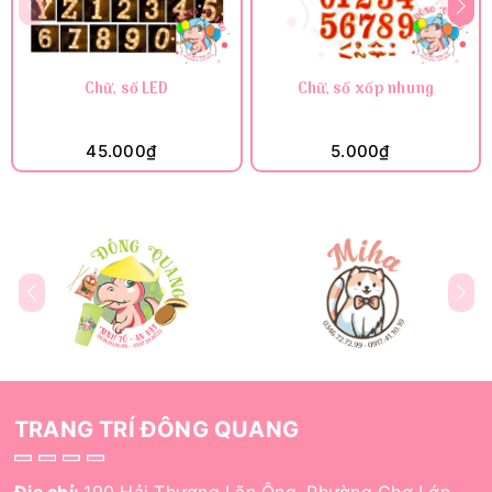
Chữ, số LED
Chữ, số xốp nhung
45.000₫
5.000₫
TRANG TRÍ ĐÔNG QUANG
Địa chỉ:
190 Hải Thượng Lãn Ông, Phường Chợ Lớn