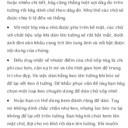
hoặc nhiều chi tiết, hãy căng thẳng một sợi dây đo trên
tường rồi hãy dính chữ theo dây đó. Như thế các chữ sẽ
được chia tỉ lệ đều và thẳng.
Với một lớp màu nhũ được phủ trên bề mặt, các chữ
với chất liệu xốp khi dán lên tường sẽ rất bắt mắt, dưới
ánh đèn sân khấu càng trở lên lung linh và nổi bật được
nội dung của chúng.
Điều duy nhất về nhược điểm của chữ xốp này là chi
phí cao hơn, cần sự tỉ mỉ và tốn thời gian hơn để trang
trí cho đẹp. Và việc dán bằng keo lên tường khi bóc sẽ
để lại vết keo ở tường. Để khắc phục vấn đề này bạn hãy
chọn một loại keo chuyên dùng để dán chữ xốp nhé!
Hoặc bạn có thể dùng kem đánh răng để dán. Tuy
nó không dính chắc chắn như keo, nhưng lúc bóc ra lại
không để lại vết trên tường. Bạn hãy bôi chút kem lên
mặt chữ, đợi cho nó khô rồi dán lên tường. Khi muốn