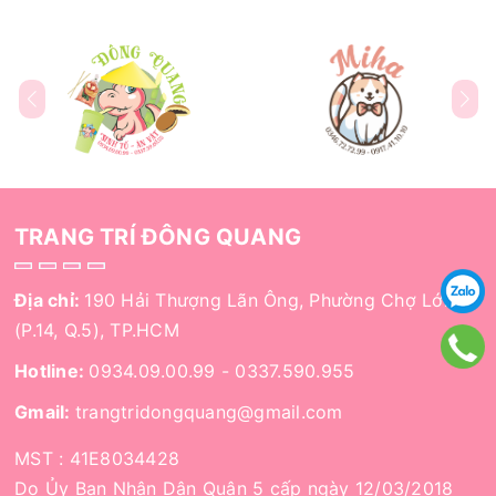
TRANG TRÍ ĐÔNG QUANG
Địa chỉ:
190 Hải Thượng Lãn Ông, Phường Chợ Lớn
(P.14, Q.5), TP.HCM
Hotline:
0934.09.00.99
-
0337.590.955
Gmail:
trangtridongquang@gmail.com
MST : 41E8034428
Do Ủy Ban Nhân Dân Quận 5 cấp ngày 12/03/2018