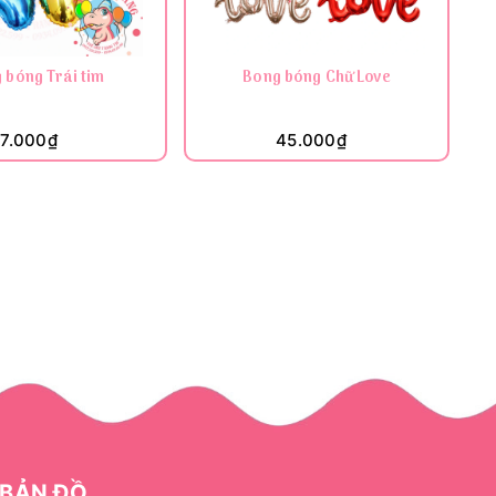
 bóng Trái tim
Bong bóng Chữ Love
B
7.000₫
45.000₫
BẢN ĐỒ