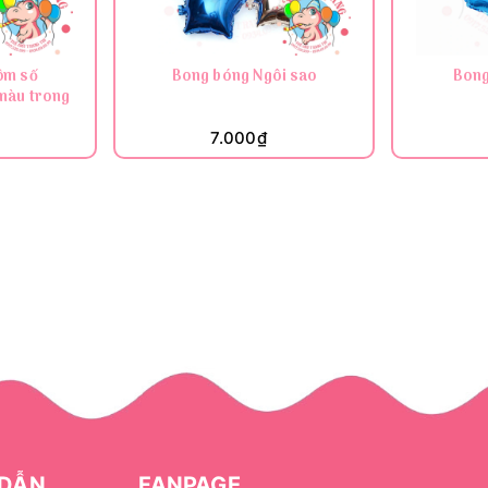
ôm số
Bong bóng Ngôi sao
Bong
màu trong
7.000₫
DẪN
FANPAGE