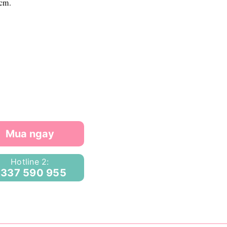
0cm.
Mua ngay
Hotline 2:
337 590 955