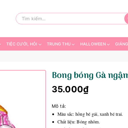
TIỆC CƯỚI, HỎI
TRUNG THU
HALLOWEEN
GIÁNG
Bong bóng Gà ngậm
35.000₫
Mô tả:
Màu sắc: hồng bé gái, xanh bé trai.
Chất liệu: Bóng nhôm.