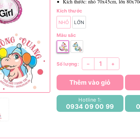
Kích thước: nhỏ 70x45cm, lớn 80x7
Kích thước
NHỎ
LỚN
Màu sắc
–
+
Số lượng:
Thêm vào giỏ
Hotline 1:
0934 09 00 99
0