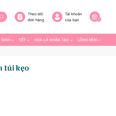
Theo dõi
Tài khoản
đơn hàng
của bạn
0
 SINH
TẾT
HOA LÁ NHÂN TẠO
LỒNG ĐÈN
 túi kẹo