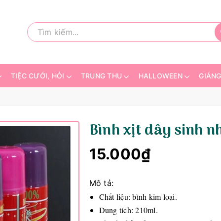
TIỆC CƯỚI, HỎI
TRUNG THU
HALLOWEEN
GIÁNG
Bình xịt dây sinh n
15.000₫
Mô tả:
Chất liệu: bình kim loại.
Dung tích: 210ml.