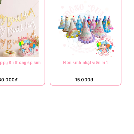
ppy Birthday ép kim
Nón sinh nhật viền bi 1
B
30.000₫
15.000₫