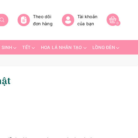
Theo dõi
Tài khoản
đơn hàng
của bạn
0
 SINH
TẾT
HOA LÁ NHÂN TẠO
LỒNG ĐÈN
hật