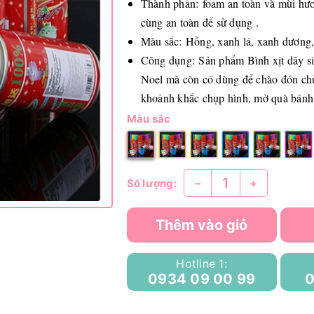
Thành phần: foam an toàn và mùi hươ
cùng an toàn để sử dụng .
Màu sắc: Hồng, xanh lá, xanh dương,
Công dụng: Sản phẩm Bình xịt dây sin
Noel mà còn có dùng để chào đón chủ
khoảnh khắc chụp hình, mở quà bánh
Màu sắc
–
+
Số lượng:
Thêm vào giỏ
Hotline 1:
0934 09 00 99
0